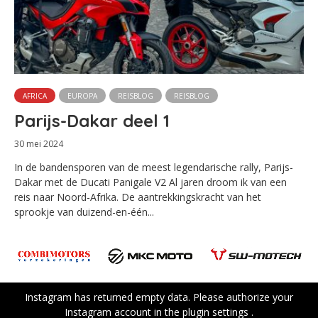
AFRICA
EUROPA
REISBLOG
REISBLOG
Parijs-Dakar deel 1
30 mei 2024
In de bandensporen van de meest legendarische rally, Parijs-
Dakar met de Ducati Panigale V2 Al jaren droom ik van een
reis naar Noord-Afrika. De aantrekkingskracht van het
sprookje van duizend-en-één...
Instagram has returned empty data. Please authorize your
Instagram account in the
plugin settings
.