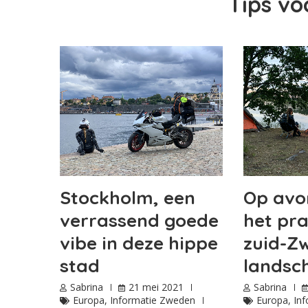
Tips v
Op avo
Stockholm, een
het pra
verrassend goede
zuid-Z
vibe in deze hippe
landsc
stad
Sabrina
Sabrina
21 mei 2021
Europa
,
In
Europa
,
Informatie Zweden