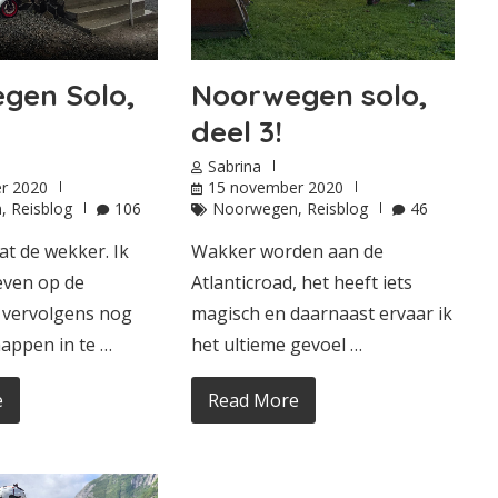
Noorwegen solo,
gen Solo,
deel 3!
Sabrina
15 november 2020
r 2020
Noorwegen
,
Reisblog
46
n
,
Reisblog
106
Wakker worden aan de
t de wekker. Ik
Atlanticroad, het heeft iets
even op de
magisch en daarnaast ervaar ik
vervolgens nog
het ultieme gevoel …
appen in te …
Read More
e