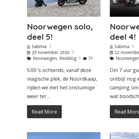
Noorwegen solo,
Noorwe
deel 5!
deel 4!
Sabrina
Sabrina
29 november 2020
22 novembe
Noorwegen
,
Reisblog
71
Noorwege
5:00 ‘s ochtends, vanaf deze
Om 7 uur gaa
magische plek, de Noordkaap,
ontbijt nog 
rijden we met het onstuimige
camping om 
weer ter…
wat boodsch
Read More
Read Mor