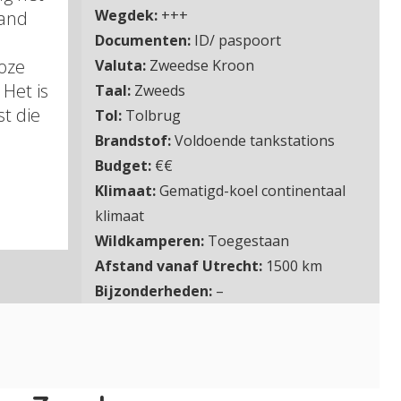
Wegdek:
+++
land
Documenten:
ID/ paspoort
loze
Valuta:
Zweedse Kroon
 Het is
Taal:
Zweeds
st die
Tol:
Tolbrug
Brandstof:
Voldoende tankstations
Budget:
€€
Klimaat:
Gematigd-koel continentaal
klimaat
Wildkamperen:
Toegestaan
Afstand vanaf Utrecht:
1500 km
Bijzonderheden:
–