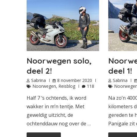
Noorwegen solo,
Noorwe
deel 2!
deel 1!
Sabrina
8 november 2020
Sabrina
Noorwegen
,
Reisblog
118
Noorwege
Half 7 ‘s ochtends, ik word
Na zo’n 400
wakker in m’n tentje. Met
kilometers 
geweldig uitzicht, de
gereden te 
ochtenddauw nog over de …
Panigale zit