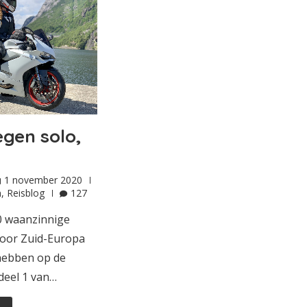
gen solo,
1 november 2020
n
,
Reisblog
127
0 waanzinnige
door Zuid-Europa
hebben op de
 deel 1 van…