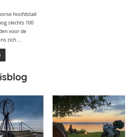
oorse hoofdstad
 nog slechts 100
jden voor de
ns zich …
e
isblog