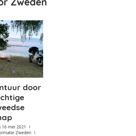
oor
Zweden
ntuur door
chtige
weedse
hap
16 mei 2021
formatie Zweden