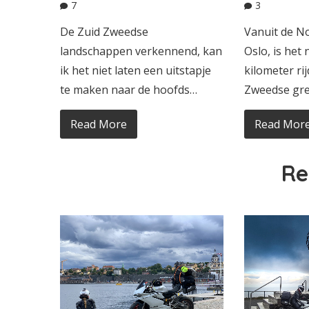
3
7
Vanuit de N
De Zuid Zweedse
Oslo, is het
landschappen verkennend, kan
kilometer ri
ik het niet laten een uitstapje
Zweedse gre
te maken naar de hoofds…
Read Mor
Read More
Re