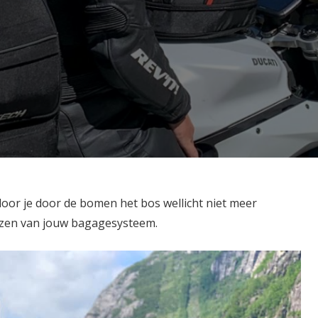
or je door de bomen het bos wellicht niet meer
kiezen van jouw bagagesysteem.