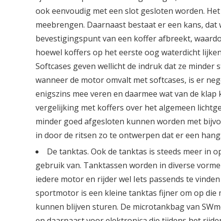
ook eenvoudig met een slot gesloten worden. Het n
meebrengen. Daarnaast bestaat er een kans, dat
bevestigingspunt van een koffer afbreekt, waardo
hoewel koffers op het eerste oog waterdicht lijke
Softcases geven wellicht de indruk dat ze minder ste
wanneer de motor omvalt met softcases, is er neg
enigszins mee veren en daarmee wat van de klap 
vergelijking met koffers over het algemeen lichtge
minder goed afgesloten kunnen worden met bijvoo
in door de ritsen zo te ontwerpen dat er een han
De tanktas. Ook de tanktas is steeds meer in
gebruik van. Tanktassen worden in diverse vorm
iedere motor en rijder wel Iets passends te vinden i
sportmotor is een kleine tanktas fijner om op di
kunnen blijven sturen. De microtankbag van SWmo
en daarnaast voor elektronica die tijdens het rijd