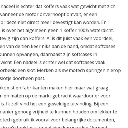
adeel is echter dat koffers vaak wat gewicht met zich
 wanneer de motor onverhoopt omvalt, er een
or deze niet direct meer bevestigt kan worden. En
n is over het algemeen geen 1 koffer 100% waterdicht.
vig zijn dan koffers. Al is dit juist vaak een voordeel,
en van de tien keer niks aan de hand, omdat softcases
kunnen opvangen, daarnaast zijn softcases in
wicht. Een nadeel is echter wel dat softcases vaak
rbeeld een slot. Merken als sw motech springen hierop
gslotje doorheen past.
 opkomst en fabrikanten maken hier maar wat graag
en en maten op de markt gebracht waardoor er voor
s. Ik zelf vind het een geweldige uitvinding. Bij een
e manier genoeg vrijheid te kunnen houden om lekker te
tech gebruik ik vooral voor belangrijke documenten,
en in m’n tanktas is opgeladen kan worden. Vergeet