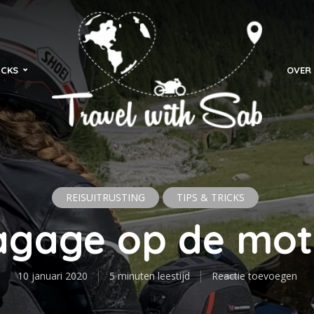
ICKS
OVER 
REISUITRUSTING
TIPS & TRICKS
agage op de mot
10 januari 2020
5 minuten leestijd
Reactie toevoegen