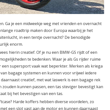
uiken. Ga je een midweekje weg met vrienden en overnacht
ekenlange roadtrip maken door Europa waarbij je het
buitenlucht, in een tentje overnacht? De benodigde
urlijk enorm.
ees hierin creatief. Of je nu een BMW-GS rijdt of een
mogelijkheden te bedenken. Waar je als Gs rijder ruime
or een supersport vaak wat beperkter. Merken als kriega
d van bagage systemen en kunnen voor vrijwel iedere
aarnaast creatief, met wat laswerk is een bagage rek
n zouden kunnen passen, een tas steviger bevestigt kan
aat bij het bevestigen van een tas.
oftcase? Harde koffers hebben diverse voordelen, zo
ak met een slot vast aan de motor en kunnen daarnaast