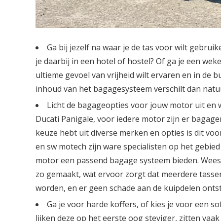
Ga bij jezelf na waar je de tas voor wilt gebr
je daarbij in een hotel of hostel? Of ga je een w
ultieme gevoel van vrijheid wilt ervaren en in de 
inhoud van het bagagesysteem verschilt dan natu
Licht de bagageopties voor jouw motor uit en w
Ducati Panigale, voor iedere motor zijn er bagage
keuze hebt uit diverse merken en opties is dit vo
en sw motech zijn ware specialisten op het gebie
motor een passend bagage systeem bieden. Wees d
zo gemaakt, wat ervoor zorgt dat meerdere tasse
worden, en er geen schade aan de kuipdelen ontst
Ga je voor harde koffers, of kies je voor een s
lijken deze op het eerste oog steviger, zitten va